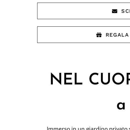
SC
REGALA
NEL CUOR
a
Immerso in un giardino privato s