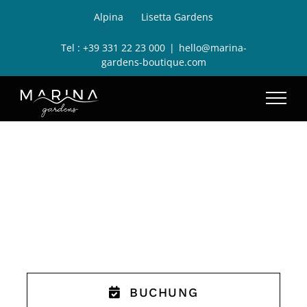
Skip
Alpina
Lisetta Gardens
to
Tel :
+39 331 22 23 000
|
hello@marina-
content
gardens-boutique.com
MARINA GARDENS
BOUTIQUE & SUITES
BUCHUNG