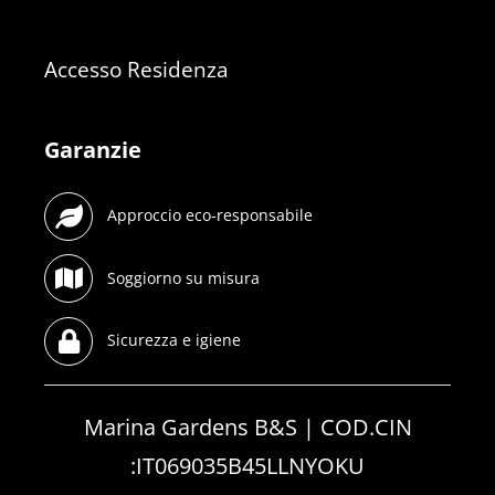
Accesso Residenza
Garanzie
Approccio eco-responsabile
Soggiorno su misura
Sicurezza e igiene
Marina Gardens B&S | COD.CIN
:IT069035B45LLNYOKU