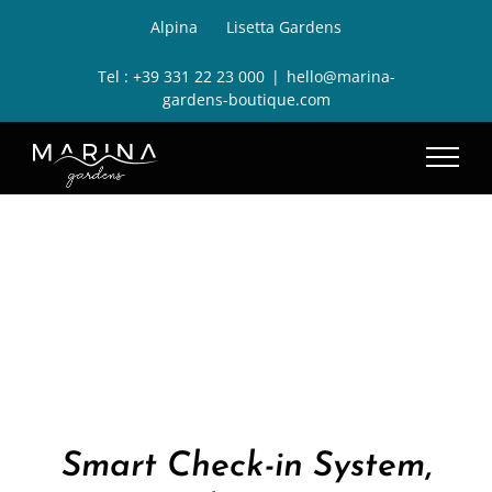
Salta
Alpina
Lisetta Gardens
al
Tel :
+39 331 22 23 000
|
hello@marina-
contenuto
gardens-boutique.com
ACCESSO RESIDENZA
Smart Check-in System
,