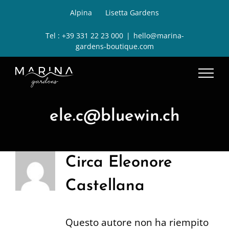
Salta
Alpina
Lisetta Gardens
al
Tel :
+39 331 22 23 000
|
hello@marina-
contenuto
gardens-boutique.com
ele.c@bluewin.ch
Circa
Eleonore
Castellana
Questo autore non ha riempito